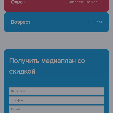
Охват
Набережные челны
Возраст
35-55 лет
Получить медиаплан со
скидкой